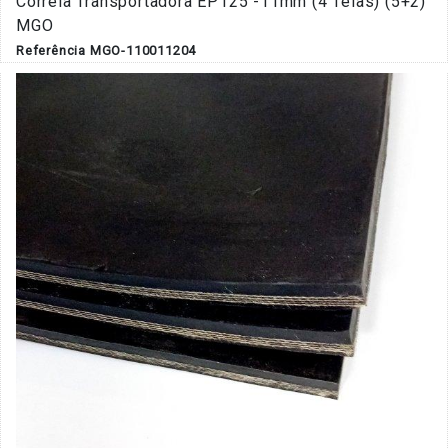
Correia Transportadora EP125 -11mm (4 Telas) (5+2)
MGO
Referência MGO-110011204