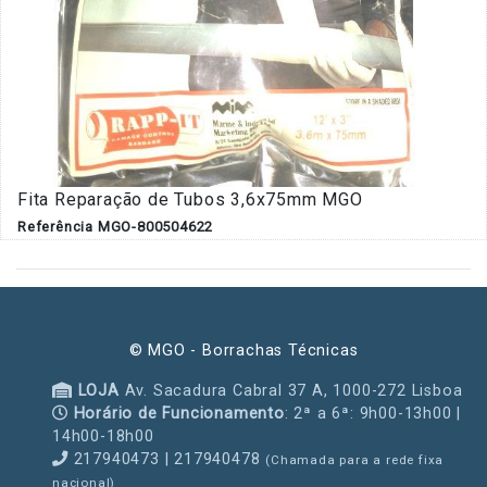
Fita Reparação de Tubos 3,6x75mm MGO
Referência MGO-800504622
© MGO - Borrachas Técnicas
LOJA
Av. Sacadura Cabral 37 A, 1000-272 Lisboa
Horário de Funcionamento
: 2ª a 6ª: 9h00-13h00 |
14h00-18h00
217940473 | 217940478
(Chamada para a rede fixa
nacional)