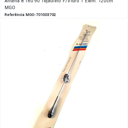
Antena 8.160.90 Tejadilho F/Vidro 1 Elem. 120cm
MGO
Referência MGO-701003702