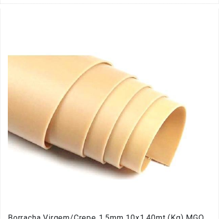
Borracha Virgem/Crepe 1.5mm 10x1.40mt (Kg) MGO